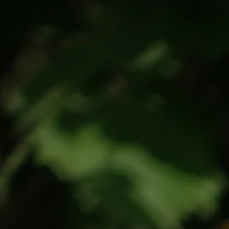
a
To Treat or Not To Treat
Contatti