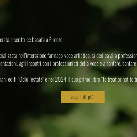
la De Angelis
cantante-farmacista
ista e scrittrice basata a Firenze.
alizzata nell’interazione farmaco-voce artistica, si dedica alla professione
sentazioni, agli incontri con i professionisti della voce e a cantare, cantare
i editi “Odio l'estate" e nel 2024 il suo primo libro “to treat or not to tr
scopri di più